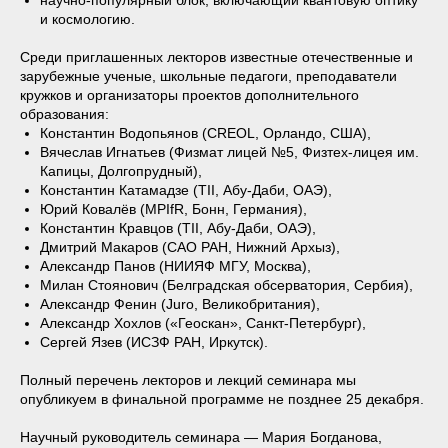
научно-популярный блок, включающий квантовую оптику
и космологию.
Среди приглашенных лекторов известные отечественные и
зарубежные ученые, школьные педагоги, преподаватели
кружков и организаторы проектов дополнительного
образования:
Константин Водопьянов (CREOL, Орландо, США),
Вячеслав Игнатьев (Физмат лицей №5, Физтех-лицея им.
Капицы, Долгопрудный),
Константин Катамадзе (TII, Абу-Даби, ОАЭ),
Юрий Ковалёв (MPIfR, Бонн, Германия),
Константин Кравцов (TII, Абу-Даби, ОАЭ),
Дмитрий Макаров (САО РАН, Нижний Архыз),
Александр Панов (НИИЯФ МГУ, Москва),
Милан Стоянович (Белградская обсерватория, Сербия),
Александр Фенин (Juro, Великобритания),
Александр Хохлов («Геоскан», Санкт-Петербург),
Сергей Язев (ИСЗФ РАН, Иркутск).
Полный перечень лекторов и лекций семинара мы
опубликуем в финальной программе не позднее 25 декабря.
Научный руководитель семинара — Мария Богданова,