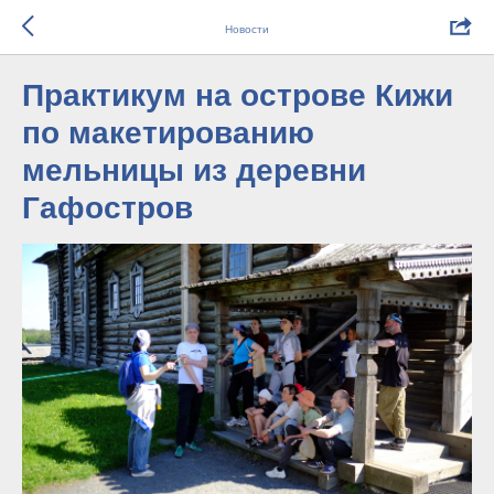
Новости
Практикум на острове Кижи
по макетированию
мельницы из деревни
Гафостров