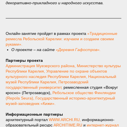
декоративно-прикладного и народного искусства.
Онлайн-занятие пройдет в рамках проекта
«Традиционные
ремесла Ребольской Карелии: изучаем и создаем своими
руками».
О проекте – на сайте
«Деревня Гафостров».
Партнеры проекта
Администрация Муезерского района
,
Министерство культуры
Республики Карелия
,
Управление по охране объектов
культурного наследия Республики Карелия
,
Национальный
музей Республики Карелия
,
Петрозаводский
государственный университет
,
ремесленная студия «Вокруг
кросно» (Петрозаводск),
Ребольское общество Финляндии
(Repola Seura)
,
Государственный историко-архитектурный
музей-заповедник «Кижи».
Информационные партнеры
архитектурный портал
WWW.ARCHI.RU,
информационно-
образовательный ресурс
ARCHITIME.RU
и
интернет-журнал