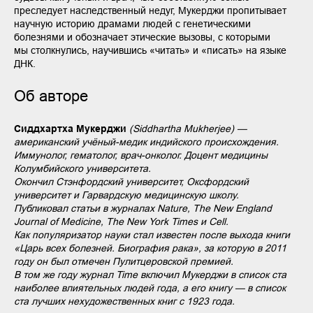
преследует наследственный недуг, Мукерджи пропитывает
научную историю драмами людей с генетическими
болезнями и обозначает этические вызовы, с которыми
мы столкнулись, научившись «читать» и «писать» на языке
ДНК.
Об авторе
Сиддхартха Мукерджи
(Siddhartha Mukherjee) —
американский учёный-медик индийского происхождения.
Иммунолог, гематолог, врач-онколог. Доцент медицины
Колумбийского университета.
Окончил Стэнфордский университет, Оксфордский
университет и Гарвардскую медицинскую школу.
Публиковал статьи в журналах Nature, The New England
Journal of Medicine, The New York Times и Cell.
Как популяризатор науки стал известен после выхода книги
«Царь всех болезней. Биография рака», за которую в 2011
году он был отмечен Пулитцеровской премией.
В том же году журнал Time включил Мукерджи в список ста
наиболее влиятельных людей года, а его книгу — в список
ста лучших нехудожественных книг с 1923 года.