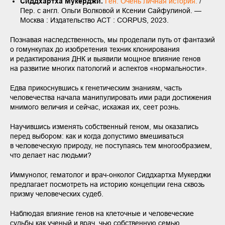
Сиддхартха Мукерджи.
Ген. Очень личная история.
/
Пер. с англ. Ольги Волковой и Ксении Сайфулиной. —
Москва : Издательство АСТ : CORPUS, 2023.
Познавая наследственность, мы проделали путь от фантазий
о гомункулах до изобретения техник клонирования
и редактирования ДНК и выявили мощное влияние генов
на развитие многих патологий и аспектов «нормальности».
Едва прикоснувшись к генетическим знаниям, часть
человечества начала манипулировать ими ради достижения
мнимого величия и сейчас, искажая их, сеет рознь.
Научившись изменять собственный геном, мы оказались
перед выбором: как и когда допустимо вмешиваться
в человеческую природу, не поступаясь тем многообразием,
что делает нас людьми?
Иммунолог, гематолог и врач-онколог Сиддхартха Мукерджи
предлагает посмотреть на историю концепции гена сквозь
призму человеческих судеб.
Наблюдая влияние генов на клеточные и человеческие
судьбы как ученый и врач, чью собственную семью