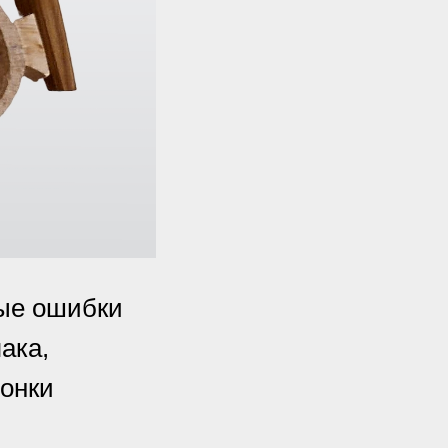
ные ошибки
ака,
лонки