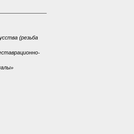
усства (резьба
еставрационно-
налы»