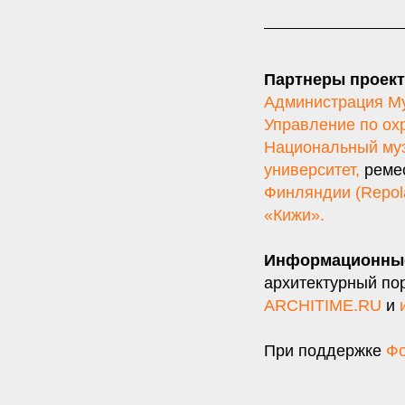
Партнеры проект
Администрация Му
Управление по ох
Национальный муз
университет
,
ремес
Финляндии (Repol
«Кижи».
Информационны
архитектурный по
ARCHITIME.RU
и
При поддержке
Фо