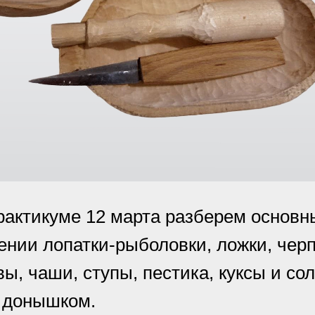
рактикуме 12 марта разберем основ
ении лопатки-рыболовки, ложки, черп
ы, чаши, ступы, пестика, куксы и со
 донышком.