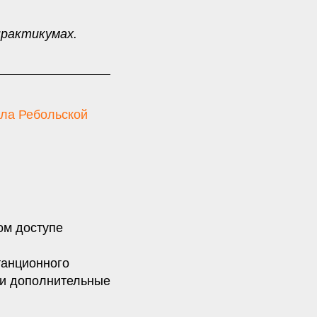
практикумах.
ла Ребольской
ом доступе
танционного
 и дополнительные