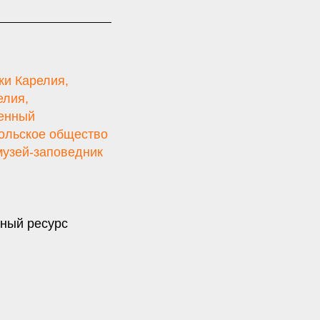
ки Карелия
,
елия
,
венный
ольское общество
музей-заповедник
ный ресурс