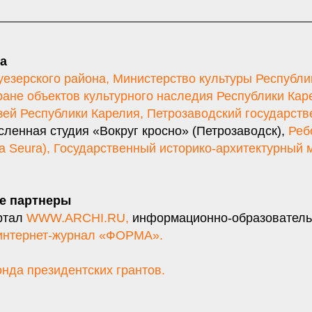
а
езерского района
,
Министерство культуры Республи
ране объектов культурного наследия Республики Кар
ей Республики Карелия
,
Петрозаводский государст
ленная студия «Вокруг кросно» (Петрозаводск),
Реб
a Seura)
,
Государственный историко-архитектурный 
е партнеры
ртал
WWW.ARCHI.RU,
информационно-образователь
интернет-журнал «ФОРМА».
ндa президентских грантов.