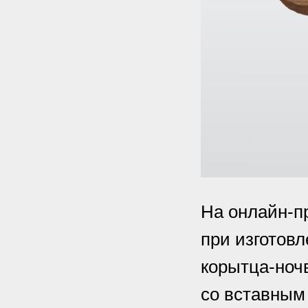
На онлайн-п
при изготовл
корытца-ночв
со вставным