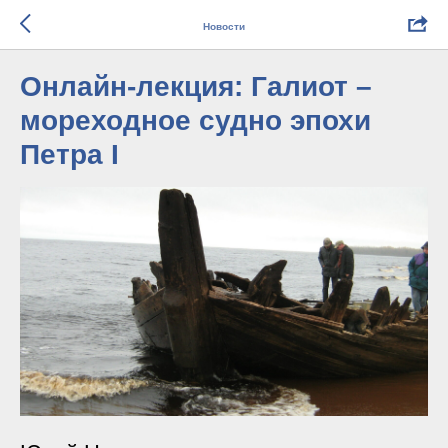
Новости
Онлайн-лекция: Галиот –
мореходное судно эпохи
Петра I