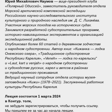
Юрий Михайлович Наумов
— вице-президент клуба
«Полярный Одиссей», заместитель руководителя отдела
Морской арктической комплексной экспедиции
Российского научно-исследовательского института
культурного и природного наследия им. Д. С. Лихачёва.
Участник морских походов на исторических судах.
Занимался разработкой судостроительных программ,
историко-навигационных экспериментов и организацией
экспедиционной работы.
Опубликовал более 60
статей о деревянном зодчестве
и народном судостроении. Автор книг: «Кижанка — лодка
Онежского озера», «Традиционное судостроение
Республики Карелия», «Veneh» — лодка по-карельски
"
и «Laut, kart и venjah» о народном судостроении
и судоходстве русских, карел и вепсов в районах
их традиционного проживания.
Ведущий научный сотрудник отдела истории музея-
заповедника «Кижи» (1978−2021). Заслуженный работник
культуры Республики Карелия.
Лекция состоится 1 марта 2024
в Контур. толк,
не забудьте зарегистрироваться, чтобы получить ссылку.
Мы пришлем ее за час до начала лекции.