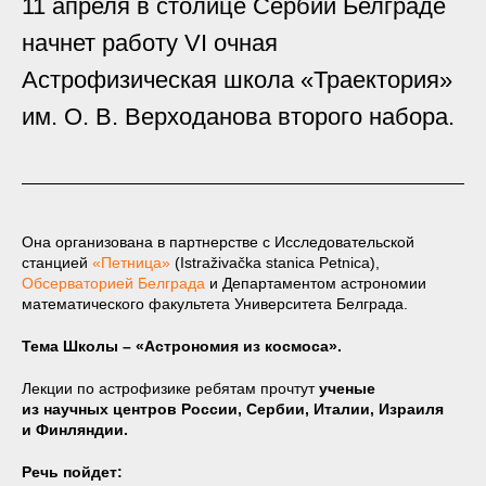
11 апреля в столице Сербии Белграде
начнет работу VI очная
Астрофизическая школа «Траектория»
им. О. В. Верходанова второго набора.
Она организована в партнерстве с Исследовательской
станцией
«
Петница
»
(Istraživačka stanica Petnica),
Обсерваторией Белграда
и Департаментом астрономии
математического факультета Университета Белграда.
Тема Школы – «Астрономия из космоса».
Лекции по астрофизике ребятам прочтут
ученые
из научных центров России, Сербии, Италии, Израиля
и Финляндии.
Речь пойдет: