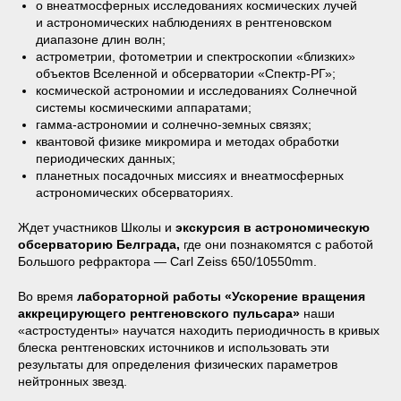
о внеатмосферных исследованиях космических лучей
и астрономических наблюдениях в рентгеновском
диапазоне длин волн;
астрометрии, фотометрии и спектроскопии «близких»
объектов Вселенной и обсерватории «Спектр-РГ»;
космической астрономии и исследованиях Солнечной
системы космическими аппаратами;
гамма-астрономии и солнечно-земных связях;
квантовой физике микромира и методах обработки
периодических данных;
планетных посадочных миссиях и внеатмосферных
астрономических обсерваториях.
Ждет участников Школы и
экскурсия в астрономическую
обсерваторию Белграда,
где они познакомятся с работой
Большого рефрактора — Carl Zeiss 650/10550mm.
Во время
лабораторной работы «Ускорение вращения
аккрецирующего рентгеновского пульсара»
наши
«астростуденты» научатся находить периодичность в кривых
блеска рентгеновских источников и использовать эти
результаты для определения физических параметров
нейтронных звезд.