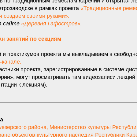
в по традиционным ремеслам Карелии и открытая л
етрозаводске в рамках проекта
«Традиционные реме
и создаем своими руками».
а сайте
«Деревня Гафостров».
ан занятий по секциям
й и практикумов проекта мы выкладываем в свободн
-канале.
астники проекта, зарегистрированные в системе дис
ории», могут просматривать там видеозаписи лекций
тации к лекциям).
а
езерского района
,
Министерство культуры Республи
ране объектов культурного наследия Республики Кар