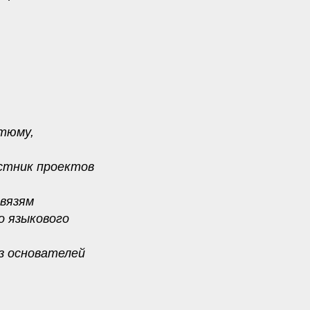
тюму,
астник проектов
связям
о языкового
из основателей