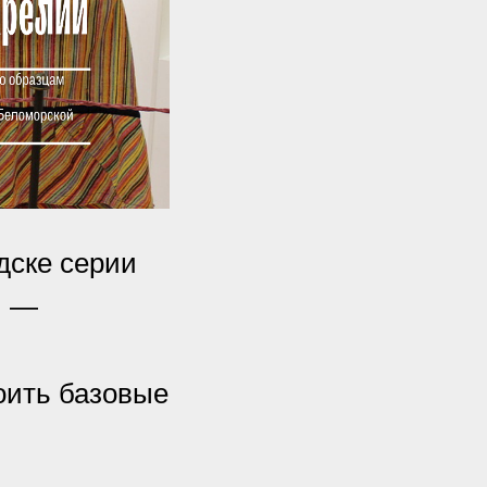
дске серии
и —
оить базовые