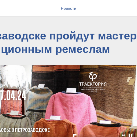
Новости
заводске пройдут масте
иционным ремеслам