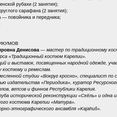
нской рубахи (2 занятия);
руглого сарафана (2 занятия);
а — повойника и передника;
;
.
ИКУМОВ
ировна Денисова
— мастер по традиционному кос
рса «Традиционный костюм Карелии».
ий и выставок, посвященных народной одежде, уч
у костюму и ремеслам.
есленной студии «Вокруг кросно», специалист по 
ью издательства «Периодика», куратор Ресурсног
лов, вепсов и финнов Республики Карелия.
луба исторической реконструкции «Скёль» и одна 
ного костюма Карелии «Матура».
рно-этнографического ансамбля «Kajahuš».