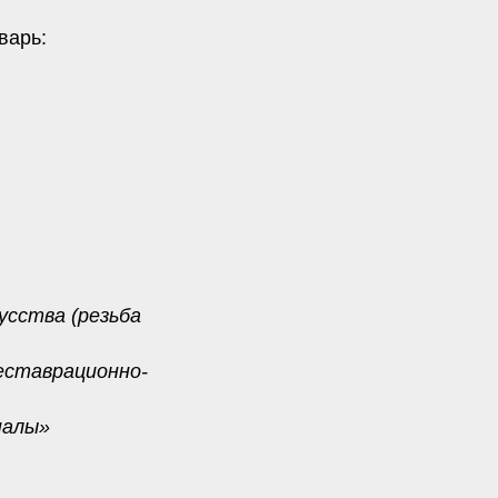
варь:
усства (резьба
еставрационно-
налы»