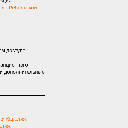
екция
сла Ребольской
ом доступе
танционного
 и дополнительные
ки Карелия
,
елия
,