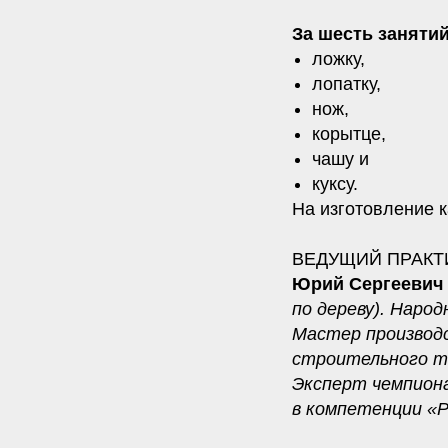
За шесть заняти
ложку,
лопатку,
нож,
корытце,
чашу и
куксу.
На изготовление 
ВЕДУЩИЙ ПРАКТ
Юрий Сергеевич
по дереву). Наро
Мастер производс
строительного т
Эксперт чемпион
в компетенции «Р