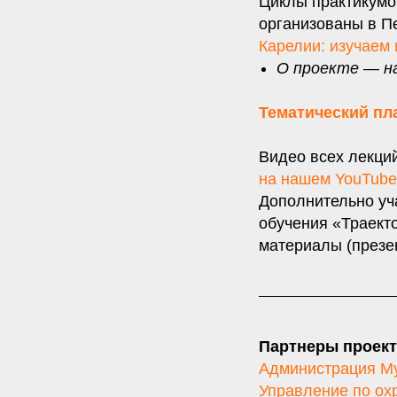
Циклы практикумо
организованы в П
Карелии: изучаем 
О проекте — н
Тематический пл
Видео всех лекци
на нашем YouTube
Дополнительно уч
обучения «Траект
материалы (презен
Партнеры проект
Администрация Му
Управление по ох