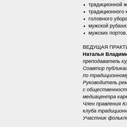
традиционной же
традиционного к
головного убор
мужской рубахи
мужских портов
ВЕДУЩАЯ ПРАКТ
Наталья Владим
преподаватель ку
Соавтор публикац
по традиционном
Руководитель рем
с общественност
медиацентра каре
Член правления К
клуба традицион
Участник фолькло