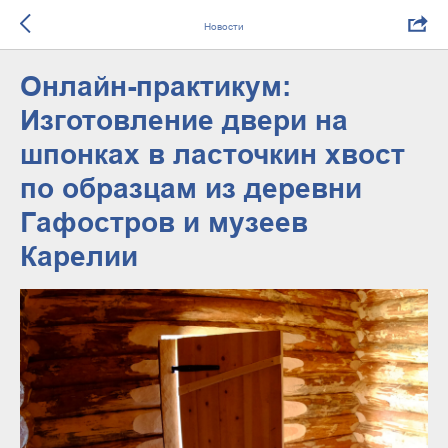
Новости
Онлайн-практикум:
Изготовление двери на
шпонках в ласточкин хвост
по образцам из деревни
Гафостров и музеев
Карелии