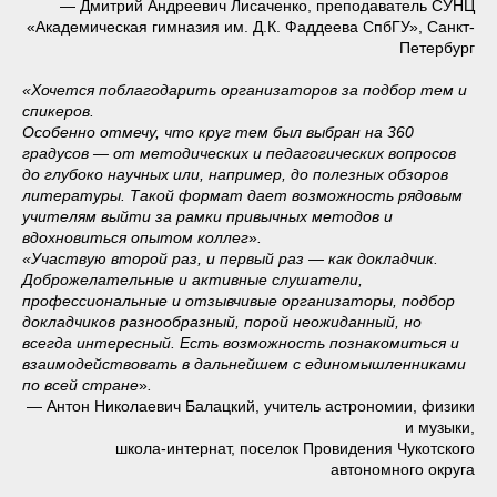
— Дмитрий Андреевич Лисаченко, преподаватель СУНЦ
«Академическая гимназия им. Д.К. Фаддеева СпбГУ», Санкт-
Петербург
«Хочется поблагодарить организаторов за подбор тем и
спикеров.
Особенно отмечу, что круг тем был выбран на 360
градусов — от методических и педагогических вопросов
до глубоко научных или, например, до полезных обзоров
литературы. Такой формат дает возможность рядовым
учителям выйти за рамки привычных методов и
вдохновиться опытом коллег
»
.
«Участвую второй раз, и первый раз — как докладчик.
Доброжелательные и активные слушатели,
профессиональные и отзывчивые организаторы, подбор
докладчиков разнообразный, порой неожиданный, но
всегда интересный. Есть возможность познакомиться и
взаимодействовать в дальнейшем с единомышленниками
по всей стране
»
.
— Антон Николаевич Балацкий, учитель астрономии, физики
и музыки,
школа-интернат, поселок Провидения Чукотского
автономного округа