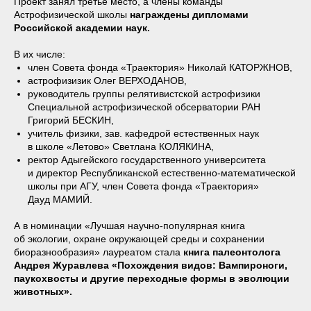
Проект занял третье место, а члены команды
Астрофизической школы
награждены дипломами
Российской академии наук.
В их числе:
член Совета фонда «Траектория» Николай КАТОРЖНОВ,
астрофизизик Олег ВЕРХОДАНОВ,
руководитель группы релятивистской астрофизики
Специальной астрофизической обсерватории РАН
Григорий БЕСКИН,
учитель физики, зав. кафедрой естественных наук
в школе «Летово» Светлана КОЛЯКИНА,
ректор Адыгейского государственного университета
и директор Республиканской естественно-математической
школы при АГУ, член Совета фонда «Траектория»
Дауд МАМИЙ.
А в номинации «Лучшая научно-популярная книга
об экологии, охране окружающей среды и сохранении
биоразнообразия» лауреатом стала
книга палеонтолога
Андрея Журавлева «Похождения видов: Вампироноги,
паукохвосты и другие переходные формы в эволюции
животных».