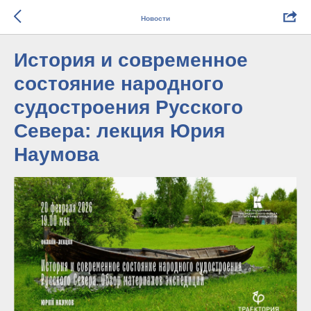
Новости
История и современное
состояние народного
судостроения Русского
Севера: лекция Юрия
Наумова