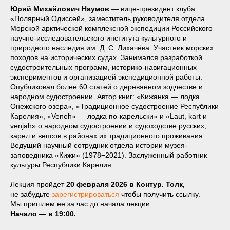
Юрий Михайлович Наумов
— вице-президент клуба
«Полярный Одиссей», заместитель руководителя отдела
Морской арктической комплексной экспедиции Российского
научно-исследовательского института культурного и
природного наследия им. Д. С. Лихачёва. Участник морских
походов на исторических судах. Занимался разработкой
судостроительных программ, историко-навигационных
экспериментов и организацией экспедиционной работы.
Опубликовал более 60 статей о деревянном зодчестве и
народном судостроении. Автор книг: «Кижанка — лодка
Онежского озера», «Традиционное судостроение Республики
Карелия», «Veneh» — лодка по-карельски» и «Laut, kart и
venjah» о народном судостроении и судоходстве русских,
карел и вепсов в районах их традиционного проживания.
Ведущий научный сотрудник отдела истории музея-
заповедника «Кижи» (1978−2021). Заслуженный работник
культуры Республики Карелия.
Лекция пройдет
20 февраля 2026 в Контур. Толк,
не забудьте
зарегистрироваться
чтобы получить ссылку.
Мы пришлем ее за час до начала лекции.
Начало — в 19:00.