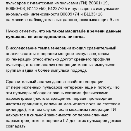
пульсаров с гигантскими импульсами (ГИ) B0301+19,
B0950+08, B1112+50, B1237+25 и пульсаров с импульсами
аномальной интенсивности B0809+74 и B1133+16
на массиве наблюдательных данных, охватывающих 9 лет.
Нужно отметить, что
на таком масштабе времени данные
пульсары не исследовались никогда.
В исследование темпа генерации входил сравнительный
анализ частоты генерации мощных импульсов, фазы
их генерации относительно долгот среднего профиля
пульсара, а также анализ генерации мощных импульсов
группами (два и более импульса подряд).
Сравнительный анализ данных свойств генерации
от перечисленных пульсаров интересен еще и потому, что
эти пульсары обладают очень схожими физическими
параметрами (частота вращения, первая производная
частоты вращения, величина магнитного поля на световом
цилиндре), и в том случае, если механизм генерации ГИ
находится в сильной зависимости от перечисленных
параметров, темп генерации ГИ для этих пульсаров должен
совпадать.