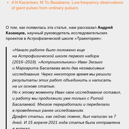
A N Kazantsev, M Yu Basalaeva. Low-frequency observations
of giant pulses from ordinary pulsars
О том, как появилась эта статья, нам рассказал
Андрей
Казанцев,
научный руководитель исследовательских
проектов в Астрофизической школе «Траектория»:
«Начало работе было положено еще
на Астрофизической школе первого набора
(2016−2019). «Астрошкольники» Иван Зюзько
и Маргарита Басалаева вели два независимых
исследования. Через некоторое время мы решили
результаты этих работ объединить и написать
на их основе статью.
Но к этому моменту Иван свое исследование оставил,
и работу мы продолжили уже только с Ритой
Басалаевой. Многое переработали и переделали
в проведенных ранее исследованиях.
Драфт статьи, как сейчас помню, был написан за 7
дней. И 15 апреля 2021 года статья была отправлена
в журнал.