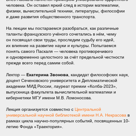
человека. Он оставил яркий след в истории математики,
физики, вычислительной техники, литературы, философии
и даже развития общественного транспорта.
На лекции мы постараемся разобраться, как различные
таланты французского учёного сочетались в нём, чему
он посвящал свои труды, проследим судьбу его идей,
их влияние на развитие науки и культуры. Попытаемся
понять самого Паскаля — человека противоречивого
и одновременно целостного за счёт предельной честности
прежде всего перед самим собой.
Лектор —
Екатерина Звонова
, кандидат философских наук,
доцент Сеченовского университета и Дипломатической
академии МИД России, лауреат премии «Колба-2023»,
выпускница факультета вычислительной математики и
кибернетики МГУ имени М.В. Ломоносова.
Лекция организуется совместно с
Центральной
универсальной научной библиотекой имени Н.А. Некрасова
в
рамках цикла научно-популярных событий, посвященных 10-
летию Фонда «Траектория».