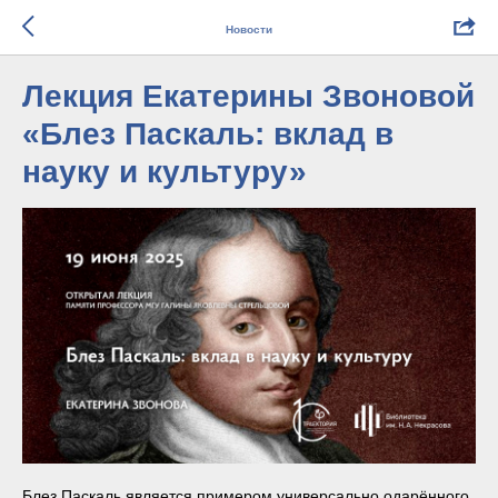
Новости
Лекция Екатерины Звоновой
«Блез Паскаль: вклад в
науку и культуру»
Блез Паскаль является примером универсально одарённого