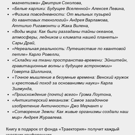
магнетизма» Дмитрия Соколова,
«Белые карлики: Будущее Вселенной» Алексея Левина,
«Физика повседневности: От мыльных пузырей
до квантовых технологий» Андрея Варламова,
Аттилио Ригамонти и Жака Вилена,
«Воды мира: Как были разгаданы тайны океанов,
атмосферы, ледников и климата нашей планеты»
Сары Драй,
«Нереальная реальность: Путешествие по квантовой
петле» Карло Ровелли,
«Складки на ткани пространства-времени: Эйнштейн,
гравитационные волны и будущее астрономии»
Говерта Шиллинга,
«Точное мышление в безумные времена: Венский кружок
и крестовый поход за основаниями науки» Карла
Зигмунда,
«Происхождение (почти) всего» Грэма Лоутона,
«Антикитерский механизм: Самое загадочное
изобретение Античности» Джо Мерчант и
«Сотворение Земли: Как живые организмы создали наш
мир» Андрея Журавлева.
Книгу в подарок от фонда «Траектория» получит каждый
участник конференции.