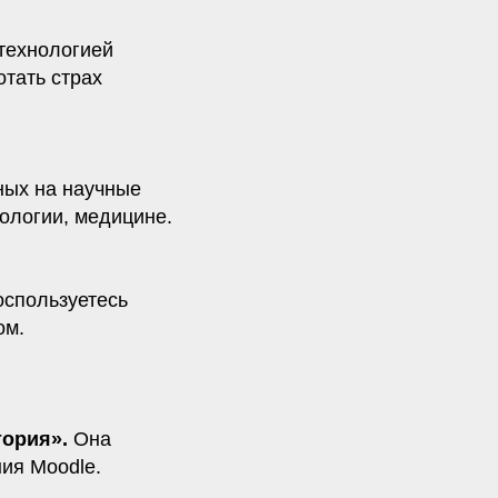
технологией
тать страх
ных на научные
иологии, медицине.
оспользуетесь
ом.
тория».
Она
ия Moodle.