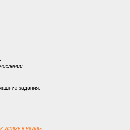
.
ачислении
машние задания,
к успеху в науке»,