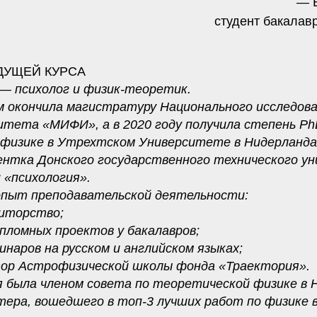
— 
студент бакала
ДУЩЕЙ КУРСА
— психолог и физик-теоретик.
м окончила магистратуру Национального исследов
итета «МИФИ», а в 2020 году получила степень P
 физике в Утрехтском Университете в Нидерланда
ентка Донского государственного технического у
 «психология».
пыт преподавательской деятельности:
иторство;
пломных проектов у бакалавров;
инаров на русском и английском языках;
ор Астрофизической школы фонда «Траектория».
я была членом совета по теоретической физике в 
ера, вошедшего в топ-3 лучших работ по физике в