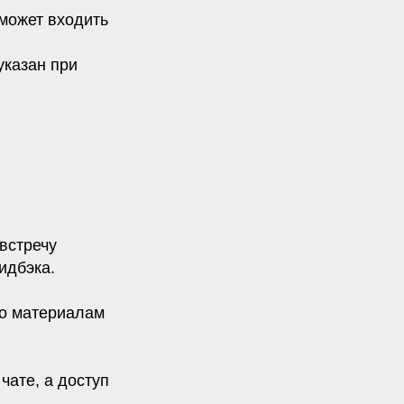
сможет входить
указан при
встречу
идбэка.
по материалам
чате, а доступ