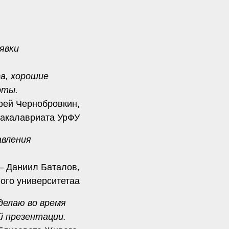
явки
а, хорошие
оты.
ей Чернобровкин,
бакалавриата УрФУ
авления
 Даниил Баталов,
ого университетаа
делаю во время
й презентации.