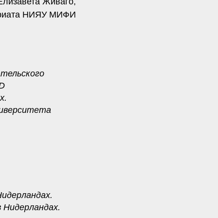
Елизавета Живаго,
вриата НИЯУ МИФИ
ательского
hD
х.
ниверситета
Нидерландах.
 Нидерландах.