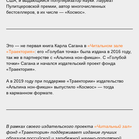
США, и выдающийся популяризатор науки. Лауреат
Пулитцеровской премии, автор многочисленных
бестселлеров, в их числе — «Космос».
Это — не первая книга Карла Сагана в
«
Читальном зале
«Траектория
»
: его «Голубая точка» была издана в 2016 году,
так же в партнерстве с «Альпина нон-фикшн». С «Голубой
точки» Сагана и начался издательский проект фонда
«Траектория».
А в 2019 году при поддержке «Траектории» издательство
«Альпина нон-фикшн» выпустило «Космос» — тогда
в карманном формате.
В рамках своего издательского проекта
«
Читальный зал
»
фонд «Траектория» поддерживает издание лучших
образцов российской и зарубежной научно-популярной