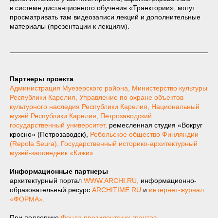
в системе дистанционного обучения «Траектории», могут
просматривать там видеозаписи лекций и дополнительные
материалы (презентации к лекциям).
Партнеры проекта
Администрация Муезерского района
,
Министерство культуры
Республики Карелия
,
Управление по охране объектов
культурного наследия Республики Карелия
,
Национальный
музей Республики Карелия
,
Петрозаводский
государственный университет
,
ремесленная студия «Вокруг
кросно» (Петрозаводск),
Ребольское общество Финляндии
(Repola Seura)
,
Государственный историко-архитектурный
музей-заповедник «Кижи».
Информационные партнеры
архитектурный портал
WWW.ARCHI.RU,
информационно-
образовательный ресурс
ARCHITIME.RU
и
интернет-журнал
«ФОРМА».
При поддержке
Фондa президентских грантов.