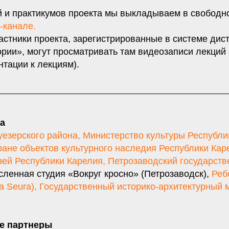
й и практикумов проекта мы выкладываем в свободн
-канале.
астники проекта, зарегистрированные в системе дис
ории», могут просматривать там видеозаписи лекций
тации к лекциям).
а
езерского района
,
Министерство культуры Республи
ране объектов культурного наследия Республики Кар
ей Республики Карелия
,
Петрозаводский государст
ленная студия «Вокруг кросно» (Петрозаводск),
Реб
a Seura)
,
Государственный историко-архитектурный 
е партнеры