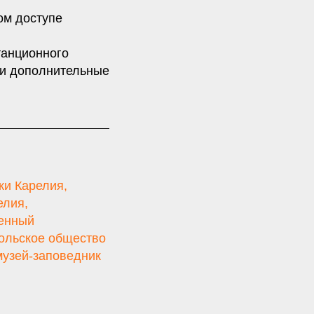
ом доступе
танционного
 и дополнительные
ки Карелия
,
елия
,
венный
ольское общество
музей-заповедник