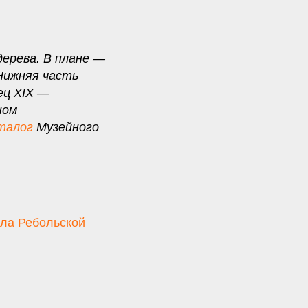
дерева. В плане —
Нижняя часть
ец XIX —
ном
талог
Музейного
ла Ребольской