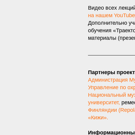
Видео всех лекци
на нашем YouTube
Дополнительно уч
обучения «Траект
материалы (презен
Партнеры проект
Администрация Му
Управление по ох
Национальный муз
университет
,
ремес
Финляндии (Repol
«Кижи».
Информационны