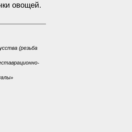
чки овощей.
усства (резьба
еставрационно-
налы»