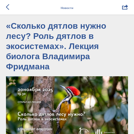
Новости
«Сколько дятлов нужно
лесу? Роль дятлов в
экосистемах». Лекция
биолога Владимира
Фридмана