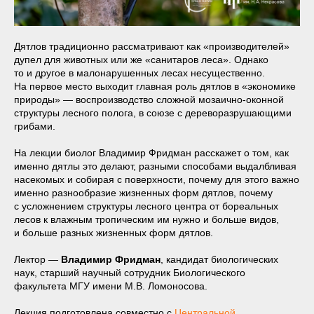
Дятлов традиционно рассматривают как «производителей»
дупел для животных или же «санитаров леса». Однако
то и другое в малонарушенных лесах несущественно.
На первое место выходит главная роль дятлов в «экономике
природы» — воспроизводство сложной мозаично-оконной
структуры лесного полога, в союзе с дереворазрушающими
грибами.
На лекции биолог Владимир Фридман расскажет о том, как
именно дятлы это делают, разными способами выдалбливая
насекомых и собирая с поверхности, почему для этого важно
именно разнообразие жизненных форм дятлов, почему
с усложнением структуры лесного центра от бореальных
лесов к влажным тропическим им нужно и больше видов,
и больше разных жизненных форм дятлов.
Лектор —
Владимир Фридман
, кандидат биологических
наук, старший научный сотрудник Биологического
факультета МГУ имени М.В. Ломоносова.
Лекция подготовлена совместно с
Центральной