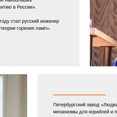
ие наибольшее
витию в России».
году стал русский инженер
 теории горения ламп».
Петербургский завод «Людви
механизмы для кораблей и п