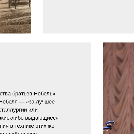
ства братьев Нобель»
Нобеля — «за лучшее
еталлургии или
акие-либо выдающиеся
ия в технике этих же